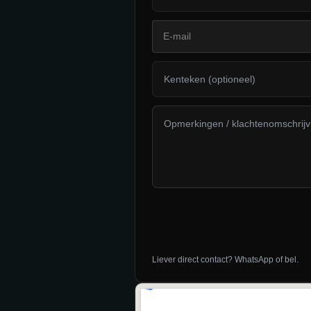
Liever direct contact?
WhatsApp
of
bel
.