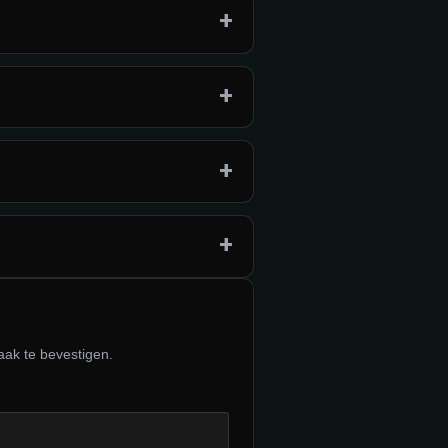
+
+
+
+
aak te bevestigen.